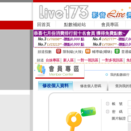
回首頁
點數補給站
會員專區
恭喜七月份消費排行前十名會員 獲得免費點數~
No.3
No.4
-贈點
8,000
點
-贈點
7,0
LV76098**
LV52777**
No.7
No.8
-贈點
4,000
點
-贈點
3,
LV23213**
LV70847**
頻道指數
限制級(火辣)
輔導級(曖昧)
普通級
頻道
台妹專區
│
新人區
│
一對一視訊區
│
一對多視訊區
│
免
我的點數銀行
修改個人資料
修改個人密碼
查詢我的
帳 號
密 碼
圖片驗證